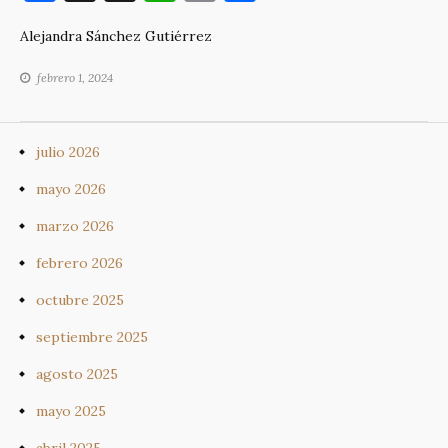
a
h
h
o
o
Alejandra Sánchez Gutiérrez
c
re
at
p
m
e
a
s
y
p
febrero 1, 2024
b
d
A
Li
ar
o
s
p
n
ti
julio 2026
o
p
k
r
mayo 2026
k
marzo 2026
febrero 2026
octubre 2025
septiembre 2025
agosto 2025
mayo 2025