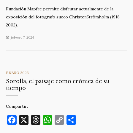
a
h
h
o
o
Fundación Mapfre permite disfrutar actualmente de la
c
re
at
p
m
exposición del fotógrafo sueco ChristerStrömholm (1918-
e
a
s
y
p
2002).
b
d
A
Li
ar
febrero 7, 2024
o
s
p
n
ti
o
p
k
r
k
CATEGORIES
ENERO 2023
Sorolla, el paisaje como crónica de su
tiempo
Compartir:
F
X
T
W
C
C
a
h
h
o
o