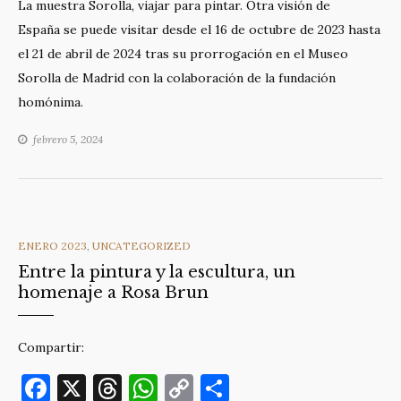
La muestra Sorolla, viajar para pintar. Otra visión de
c
re
at
p
m
España se puede visitar desde el 16 de octubre de 2023 hasta
e
a
s
y
p
el 21 de abril de 2024 tras su prorrogación en el Museo
b
d
A
Li
ar
Sorolla de Madrid con la colaboración de la fundación
o
s
p
n
ti
homónima.
o
p
k
r
febrero 5, 2024
k
CATEGORIES
ENERO 2023
,
UNCATEGORIZED
Entre la pintura y la escultura, un
homenaje a Rosa Brun
Compartir:
F
X
T
W
C
C