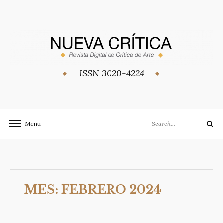
Skip
to
content
ISSN 3020-4224
Search
Menu
Search
for:
MES:
FEBRERO 2024