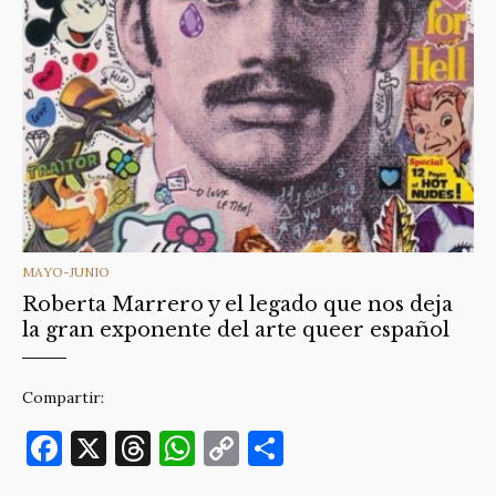
k
CATEGORIES
MAYO-JUNIO
Roberta Marrero y el legado que nos deja
la gran exponente del arte queer español
Compartir:
F
X
T
W
C
C
a
h
h
o
o