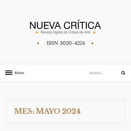
Skip
to
content
ISSN 3020-4224
Search
Menu
Search
for:
MES:
MAYO 2024