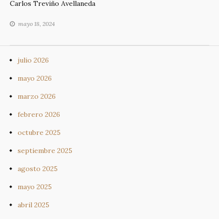
Carlos Treviño Avellaneda
c
re
at
p
m
e
a
s
y
p
mayo 18, 2024
b
d
A
Li
ar
o
s
p
n
ti
julio 2026
o
p
k
r
mayo 2026
k
marzo 2026
febrero 2026
octubre 2025
septiembre 2025
agosto 2025
mayo 2025
abril 2025