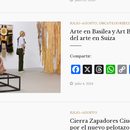
e
a
s
b
d
A
o
s
p
CATEGORIES
JULIO-AGOSTO
,
UNCATEGORIZE
o
p
Arte en Basilea y Art B
k
del arte en Suiza
Compartir:
F
X
T
W
a
h
h
julio 4, 2024
c
re
at
e
a
s
b
d
A
o
s
p
CATEGORIES
JULIO-AGOSTO
Cierra Zapadores Ciu
o
p
por el nuevo pelotazo