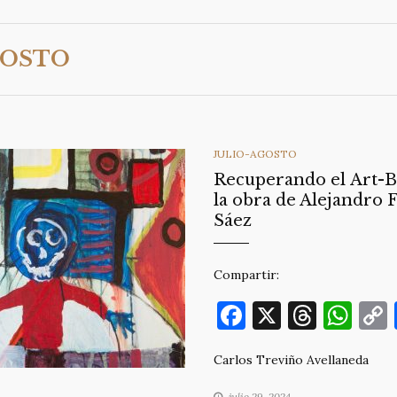
GOSTO
CATEGORIES
JULIO-AGOSTO
Recuperando el Art-B
la obra de Alejandro
Sáez
Compartir:
F
X
T
W
a
h
h
Carlos Treviño Avellaneda
c
re
at
julio 29, 2024