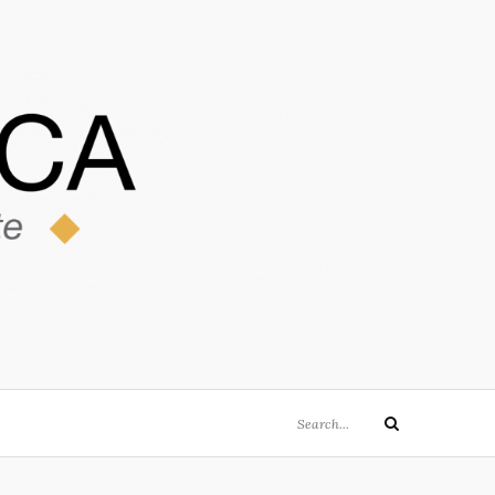
Search
Search
for: