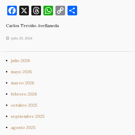
F
X
T
W
C
C
a
h
h
o
o
Carlos Treviño Avellaneda
c
re
at
p
m
e
a
s
y
p
julio 29, 2024
b
d
A
Li
ar
o
s
p
n
ti
julio 2026
o
p
k
r
mayo 2026
k
marzo 2026
febrero 2026
octubre 2025
septiembre 2025
agosto 2025