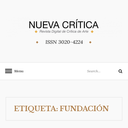
Skip
to
content
ISSN 3020-4224
Search
Menu
Search
for:
ETIQUETA:
FUNDACIÓN