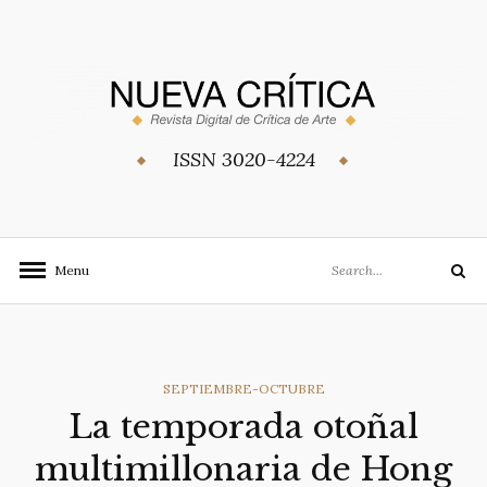
Skip
to
content
ISSN 3020-4224
Search
Menu
Search
for:
CATEGORIES
SEPTIEMBRE-OCTUBRE
La temporada otoñal
multimillonaria de Hong