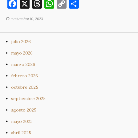
F
X
T
W
C
C
a
h
h
o
o
noviembre 10, 2023
c
re
at
p
m
e
a
s
y
p
b
d
A
Li
ar
julio 2026
o
s
p
n
ti
mayo 2026
o
p
k
r
marzo 2026
k
febrero 2026
octubre 2025
septiembre 2025
agosto 2025
mayo 2025
abril 2025