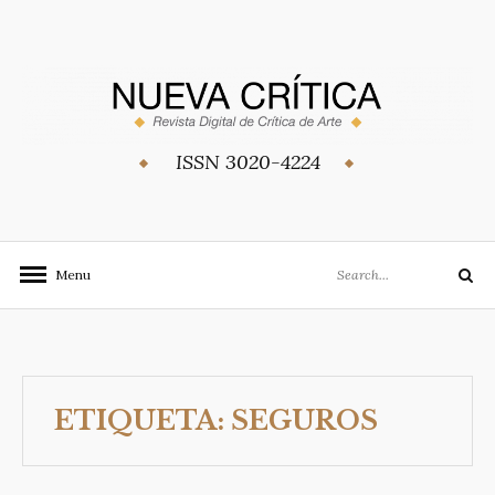
Skip
to
content
ISSN 3020-4224
Search
Menu
Search
for:
ETIQUETA:
SEGUROS