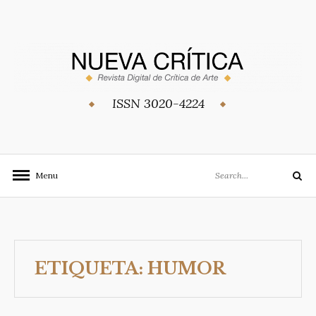
Skip
to
content
ISSN 3020-4224
Search
Menu
Search
for:
ETIQUETA:
HUMOR