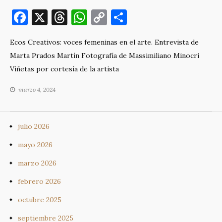
F
X
T
W
C
C
a
h
h
o
o
Ecos Creativos: voces femeninas en el arte. Entrevista de
c
re
at
p
m
Marta Prados Martín Fotografía de Massimiliano Minocri
e
a
s
y
p
Viñetas por cortesía de la artista
b
d
A
Li
ar
marzo 4, 2024
o
s
p
n
ti
o
p
k
r
k
julio 2026
mayo 2026
marzo 2026
febrero 2026
octubre 2025
septiembre 2025