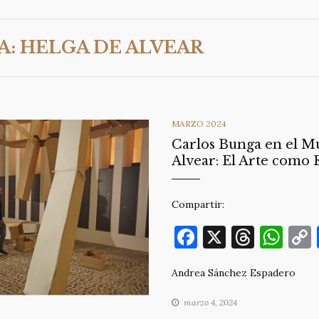
A:
HELGA DE ALVEAR
CATEGORIES
MARZO 2024
Carlos Bunga en el M
Alvear: El Arte como 
Compartir:
F
X
T
W
a
h
h
Andrea Sánchez Espadero
c
re
at
e
a
s
marzo 4, 2024