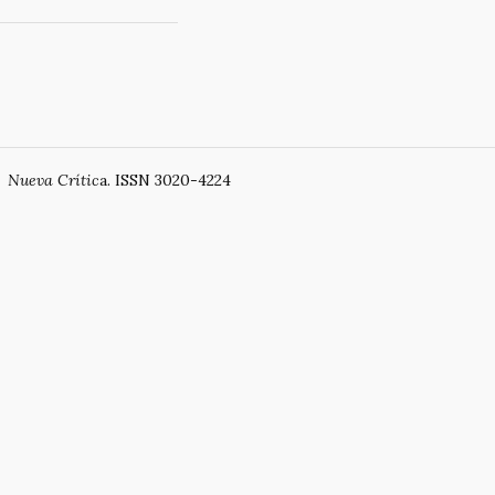
Li
ar
n
ti
k
r
Nueva Crític
a. ISSN 3020-4224