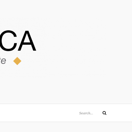
Search
Search
for: