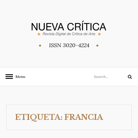
Skip
to
content
ISSN 3020-4224
Search
Menu
Search
for:
ETIQUETA:
FRANCIA