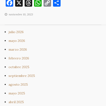
F
X
T
W
C
C
a
h
h
o
o
noviembre 10, 2023
c
re
at
p
m
e
a
s
y
p
b
d
A
Li
ar
julio 2026
o
s
p
n
ti
mayo 2026
o
p
k
r
marzo 2026
k
febrero 2026
octubre 2025
septiembre 2025
agosto 2025
mayo 2025
abril 2025