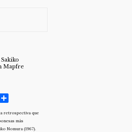
 Sakiko
n Mapfre
C
C
o
o
ra retrospectiva que
p
m
aponesas más
y
p
iko Nomura (1967).