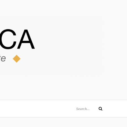
Search
Search
for: