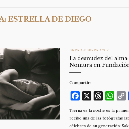
A:
ESTRELLA DE DIEGO
CATEGORIES
ENERO-FEBRERO 2025
La desnudez del alma:
Nomura en Fundació
Compartir:
F
X
T
W
a
h
h
Tierna es la noche es la prime
c
re
at
recibe una de las fotógrafas j
e
a
s
célebres de su generación: Sak