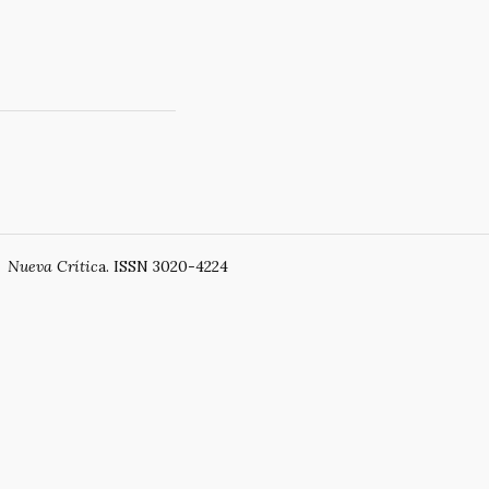
Li
ar
n
ti
k
r
Nueva Crític
a. ISSN 3020-4224