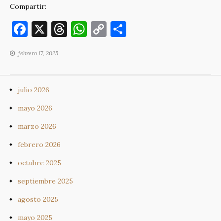
Compartir:
F
X
T
W
C
C
a
h
h
o
o
febrero 17, 2025
c
re
at
p
m
e
a
s
y
p
b
d
A
Li
ar
julio 2026
o
s
p
n
ti
mayo 2026
o
p
k
r
marzo 2026
k
febrero 2026
octubre 2025
septiembre 2025
agosto 2025
mayo 2025