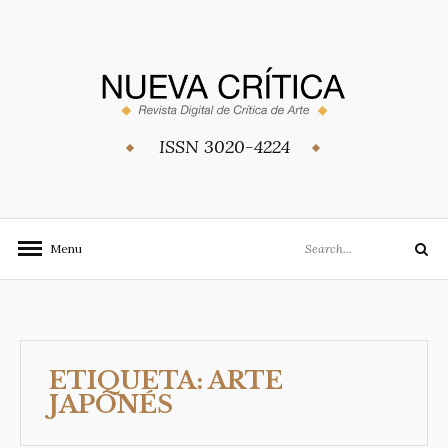
Skip
to
content
ISSN 3020-4224
Search
Menu
Search
for:
ETIQUETA:
ARTE
JAPONÉS