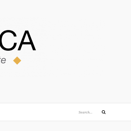
Search
Search
for: