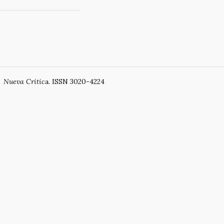
Li
ar
n
ti
k
r
Nueva Crític
a. ISSN 3020-4224