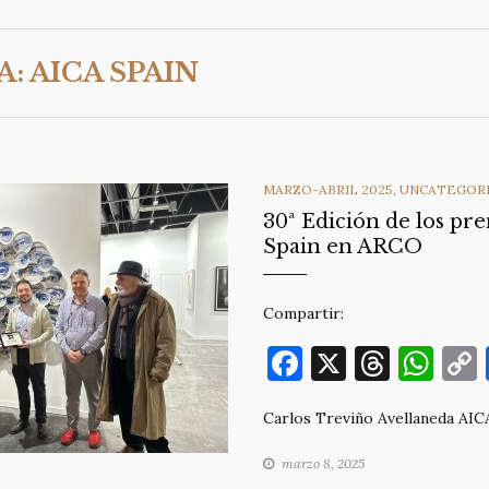
A:
AICA SPAIN
CATEGORIES
MARZO-ABRIL 2025
,
UNCATEGOR
30ª Edición de los pr
Spain en ARCO
Compartir:
F
X
T
W
a
h
h
Carlos Treviño Avellaneda AIC
c
re
at
e
a
s
marzo 8, 2025