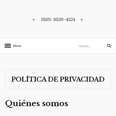
Skip
to
content
ISSN 3020-4224
Search
Menu
Search
for:
POLÍTICA DE PRIVACIDAD
Quiénes somos